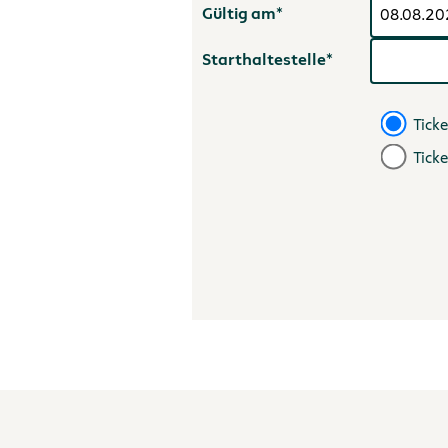
Gültig am*
Starthaltestelle*
Ticke
Tick